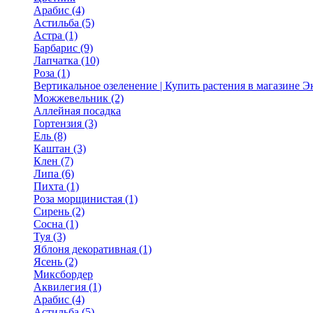
Арабис (4)
Астильба (5)
Астра (1)
Барбарис (9)
Лапчатка (10)
Роза (1)
Вертикальное озеленение | Купить растения в магазине 
Можжевельник (2)
Аллейная посадка
Гортензия (3)
Ель (8)
Каштан (3)
Клен (7)
Липа (6)
Пихта (1)
Роза морщинистая (1)
Сирень (2)
Сосна (1)
Туя (3)
Яблоня декоративная (1)
Ясень (2)
Миксбордер
Аквилегия (1)
Арабис (4)
Астильба (5)