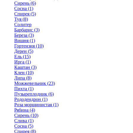
Сирень (6)
Сосна (1)
Спирея (5)
Туя (8)
Солитер
Барбарис (3)
Береза (3)
Вишня (1)
Гортензия (10)
Дерен (5)
Ель (15)
Ирга (1)
Каштан (3)
Клен (10)
Липа (8)
Можжевельник (23)
Пихта (1)
Пузыреплодник (6)
Рододендрон (1)
Роза морщинистая (1)
Рябина (4)
Сирень (10)
Слива (1)
Сосна (5)
Спирея (8)