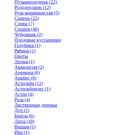
Пузыреплодник (22)
Рододендрон (12)
Роза морщинистая (5)
Сирень (22)
Слива (7)
Спирея (40)
Чубушник (2)
Плодовые кустарники
Голубика (1)
Рябина (1)
Цветы
Лилия (1)
Аквилегия (2)
Анемона (6)
Арабис (6)
Астильба (12)
Астильбоидес (1)
Астра (4)
Роза (4)
Лиственные деревья
Дуб (2)
Береза (6)
Липа (18)
Вишня (1)
Ива (1)