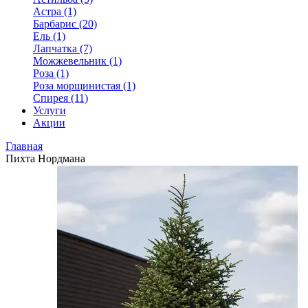
Астра (1)
Барбарис (20)
Ель (1)
Лапчатка (7)
Можжевельник (1)
Роза (1)
Роза морщинистая (1)
Спирея (11)
Услуги
Акции
Главная
Пихта Нордмана