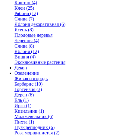
Каштан (4)
Клен (25)
Рябина (12)
Слива (7)
Яблоня декоративная (6)
Ясень (8)
Плодовые деревья
Черешня (4)
Слива (8)
Яблоня (12)
Вишня (4)
Эксклюзивные растения
Декор
Озеленение
Живая изгородь
Барбарис (10)
Гортензия (3)
Дерен (6)
Ель (1)
Ирга (1)
Кизильник (1)
Можжевельник (6)
Пихта (1)
Пузыреплодник (6)
Роза морщинистая (2)