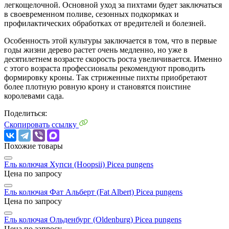
легкощелочной. Основной уход за пихтами будет заключаться
в своевременном поливе, сезонных подкормках и
профилактических обработках от вредителей и болезней.
Особенность этой культуры заключается в том, что в первые
годы жизни дерево растет очень медленно, но уже в
десятилетнем возрасте скорость роста увеличивается. Именно
с этого возраста профессионалы рекомендуют проводить
формировку кроны. Так стриженные пихты приобретают
более плотную ровную крону и становятся поистине
королевами сада.
Поделиться:
Скопировать ссылку
Похожие товары
Ель колючая Хупси (Hoopsii)
Picea pungens
Цена по запросу
Ель колючая Фат Альберт (Fat Albert)
Picea pungens
Цена по запросу
Ель колючая Ольденбург (Oldenburg)
Picea pungens
Цена по запросу