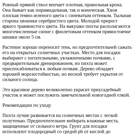
Ровный прямой ствол венчает плотная, правильная крона.
Она бывает как пирамидальная, так и коническая. Хвоя
плоская темно-зеленого цвета с синеватым оттенком. Тыльная
сторона хвоинки серебристого цвета. Молодой прирост
яркого травянистого цвета. На макушке пихты располагаются
многочисленные синие с фиолетовым оттенком прямостоячие
шишки около 5 см.
Растение хорошо переносит тень, но предпочтительней сажать
его на открытых солнечных участках. Место для посадки
выбирают с питательными, увлажненными почвами, с
предварительным дренированием, но пихта может
приспосабливаться к любым почвам. Дерево обладает
хорошей морозостойкостью, но весной требует укрытия от
сильного солнца.
Это красивое дерево великолепно украсит приусадебный
участок и может послужить замечательной новогодней елкой.
Рекомендации по уходу
Пихта лучше развивается на солнечных местах с легкой
полутенью. Предпочтительнее вибирать влажные места,
защищенные от сильного ветра. Грунт для посадки
используют плодородный со средой ph от кислой до