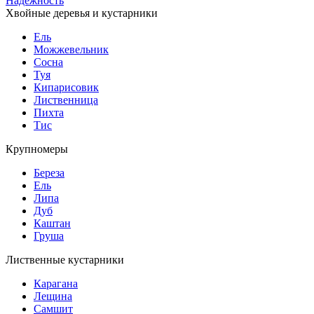
Надежность
Хвойные деревья и кустарники
Ель
Можжевельник
Сосна
Туя
Кипарисовик
Лиственница
Пихта
Тис
Крупномеры
Береза
Ель
Липа
Дуб
Каштан
Груша
Лиственные кустарники
Карагана
Лещина
Самшит