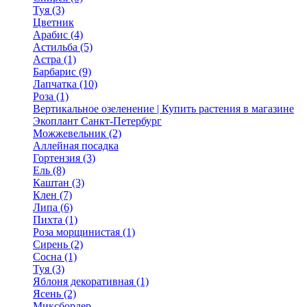
Туя (3)
Цветник
Арабис (4)
Астильба (5)
Астра (1)
Барбарис (9)
Лапчатка (10)
Роза (1)
Вертикальное озеленение | Купить растения в магазине
Экоплант Санкт-Петербург
Можжевельник (2)
Аллейная посадка
Гортензия (3)
Ель (8)
Каштан (3)
Клен (7)
Липа (6)
Пихта (1)
Роза морщинистая (1)
Сирень (2)
Сосна (1)
Туя (3)
Яблоня декоративная (1)
Ясень (2)
Миксбордер