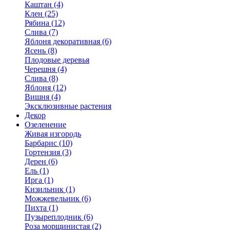
Каштан (4)
Клен (25)
Рябина (12)
Слива (7)
Яблоня декоративная (6)
Ясень (8)
Плодовые деревья
Черешня (4)
Слива (8)
Яблоня (12)
Вишня (4)
Эксклюзивные растения
Декор
Озеленение
Живая изгородь
Барбарис (10)
Гортензия (3)
Дерен (6)
Ель (1)
Ирга (1)
Кизильник (1)
Можжевельник (6)
Пихта (1)
Пузыреплодник (6)
Роза морщинистая (2)