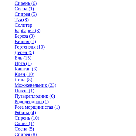
Сирень (6)
Сосна (1)
Спирея (5)
Туя (8)
Солитер
Барбарис (3)
Береза (3)
Вишня (1)
Гортензия (10)
Дерен (5)
Ель (15)
Ирга (1)
Каштан (3)
Клен (10)
Липа (8)
Можжевельник (23)
Пихта (1)
Пузыреплодник (6)
Рододендрон (1)
Роза морщинистая (1)
Рябина (4)
Сирень (10)
Слива (1)
Сосна (5)
Спирея (8)