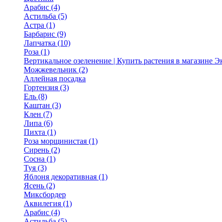
Арабис (4)
Астильба (5)
Астра (1)
Барбарис (9)
Лапчатка (10)
Роза (1)
Вертикальное озеленение | Купить растения в магазине 
Можжевельник (2)
Аллейная посадка
Гортензия (3)
Ель (8)
Каштан (3)
Клен (7)
Липа (6)
Пихта (1)
Роза морщинистая (1)
Сирень (2)
Сосна (1)
Туя (3)
Яблоня декоративная (1)
Ясень (2)
Миксбордер
Аквилегия (1)
Арабис (4)
Астильба (5)