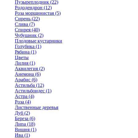
Пузыреплодник (22)
Рододендрон (12)
Роза морщинистая (5)
Сирень (22)
Слива (7)
Спирея (40)
Чубушник (2)
Плодовые кустарники
Голубика (1)
Рябина (1)
Цветы
Лилия (1)
Аквилегия (2)
Анемона (6)
Арабис (6)
Астильба (12)
Астильбоидес (1)
Астра (4)
Роза (4)
Лиственные деревья
Дуб (2)
Береза (6)
Липа (18)
Вишня (1)
Ива (1)