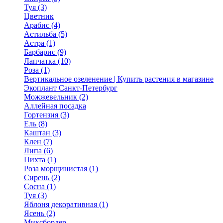
Туя (3)
Цветник
Арабис (4)
Астильба (5)
Астра (1)
Барбарис (9)
Лапчатка (10)
Роза (1)
Вертикальное озеленение | Купить растения в магазине
Экоплант Санкт-Петербург
Можжевельник (2)
Аллейная посадка
Гортензия (3)
Ель (8)
Каштан (3)
Клен (7)
Липа (6)
Пихта (1)
Роза морщинистая (1)
Сирень (2)
Сосна (1)
Туя (3)
Яблоня декоративная (1)
Ясень (2)
Миксбордер