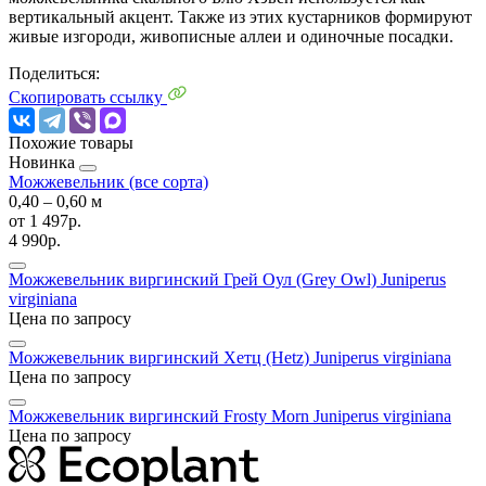
вертикальный акцент. Также из этих кустарников формируют
живые изгороди, живописные аллеи и одиночные посадки.
Поделиться:
Скопировать ссылку
Похожие товары
Новинка
Можжевельник (все сорта)
0,40 ‒ 0,60 м
от
1 497р.
4 990р.
Можжевельник виргинский Грей Оул (Grey Owl)
Juniperus
virginiana
Цена по запросу
Можжевельник виргинский Хетц (Hetz)
Juniperus virginiana
Цена по запросу
Можжевельник виргинский Frosty Morn
Juniperus virginiana
Цена по запросу