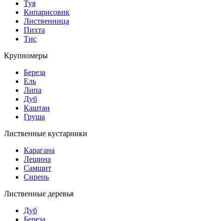
Туя
Кипарисовик
Лиственница
Пихта
Тис
Крупномеры
Береза
Ель
Липа
Дуб
Каштан
Груша
Лиственные кустарники
Карагана
Лещина
Самшит
Сирень
Лиственные деревья
Дуб
Береза