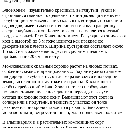
полутень, солнце
БлюэХэвен - изумительно красивый, вытянутый, узкий и
стройный, а главное - окрашенный в потрясающий небесно-
голубой цвет можжевельник скальный, который, по мнению
садоводов, имеет самую интенсивную и яркую расцветку
среди голубых сортов. Более того, она не меняется круглый
год, даже зимой Блю Хэвен не темнеет. Регулярная коническая
крона высотой до 5 м тоже ценится как прекрасное
декоративное качество. Ширина кустарника составляет около
1,5 м. Этот можжевельник растет средними темпами,
прибавляя по 20 см в высоту.
Можжевельник скальный хорошо растет на любых почвах,
особенно свежих и дренированных. Ему не нужны слишком
плодородные субстраты, он легко развивается и на бедной
земле, засоленность ему тоже не страшна. К влажности
особых требований у Блю Хэвен нет, его необходимо
поливать только после посадки или пересадки, засуху
кустарник хорошо переносит. Выращивают этот сорт на
солнце или в полутени, в тенистых участках он тоже
развивается, но крона становится рыхлой. Блю Хэвен
морозостойкий, ветроустойчивый, мало подвержен болезням.
В альпинариях и в растительных композициях сорт
можжевельника скального Блю Хэвен используется как