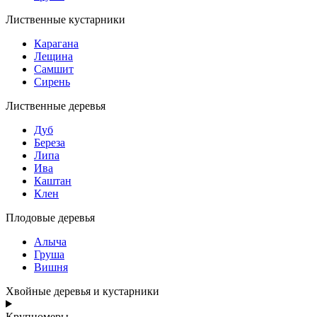
Лиственные кустарники
Карагана
Лещина
Самшит
Сирень
Лиственные деревья
Дуб
Береза
Липа
Ива
Каштан
Клен
Плодовые деревья
Алыча
Груша
Вишня
Хвойные деревья и кустарники
Крупномеры