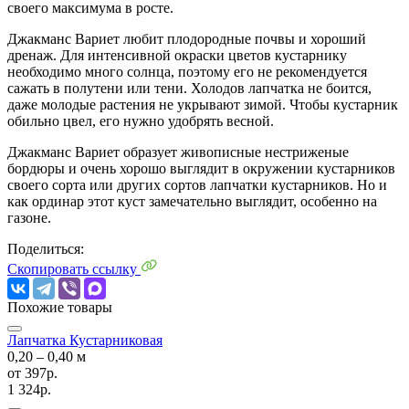
своего максимума в росте.
Джакманс Вариет любит плодородные почвы и хороший
дренаж. Для интенсивной окраски цветов кустарнику
необходимо много солнца, поэтому его не рекомендуется
сажать в полутени или тени. Холодов лапчатка не боится,
даже молодые растения не укрывают зимой. Чтобы кустарник
обильно цвел, его нужно удобрять весной.
Джакманс Вариет образует живописные нестриженые
бордюры и очень хорошо выглядит в окружении кустарников
своего сорта или других сортов лапчатки кустарников. Но и
как ординар этот куст замечательно выглядит, особенно на
газоне.
Поделиться:
Скопировать ссылку
Похожие товары
Лапчатка Кустарниковая
0,20 ‒ 0,40 м
от
397р.
1 324р.