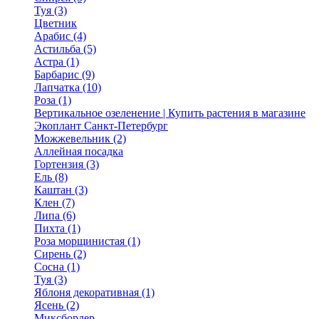
Туя (3)
Цветник
Арабис (4)
Астильба (5)
Астра (1)
Барбарис (9)
Лапчатка (10)
Роза (1)
Вертикальное озеленение | Купить растения в магазине
Экоплант Санкт-Петербург
Можжевельник (2)
Аллейная посадка
Гортензия (3)
Ель (8)
Каштан (3)
Клен (7)
Липа (6)
Пихта (1)
Роза морщинистая (1)
Сирень (2)
Сосна (1)
Туя (3)
Яблоня декоративная (1)
Ясень (2)
Миксбордер