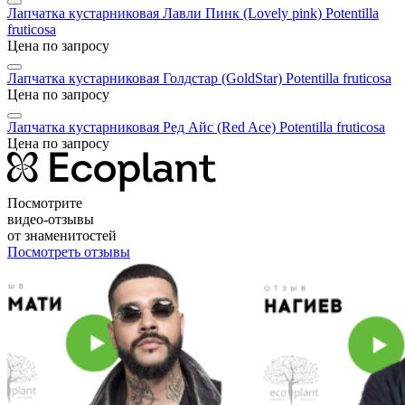
Лапчатка кустарниковая Лавли Пинк (Lovely pink)
Potentilla
fruticosa
Цена по запросу
Лапчатка кустарниковая Голдстар (GoldStar)
Potentilla fruticosa
Цена по запросу
Лапчатка кустарниковая Ред Айс (Red Aсe)
Potentilla fruticosa
Цена по запросу
Посмотрите
видео-отзывы
от знаменитостей
Посмотреть отзывы