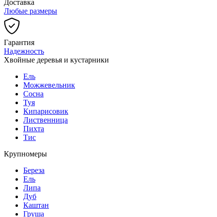
Доставка
Любые размеры
Гарантия
Надежность
Хвойные деревья и кустарники
Ель
Можжевельник
Сосна
Туя
Кипарисовик
Лиственница
Пихта
Тис
Крупномеры
Береза
Ель
Липа
Дуб
Каштан
Груша