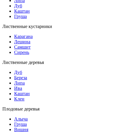
Липа
Дуб
Каштан
Груша
Лиственные кустарники
Карагана
Лещина
Самшит
Сирень
Лиственные деревья
Дуб
Береза
Липа
Ива
Каштан
Клен
Плодовые деревья
Алыча
Груша
Вишня