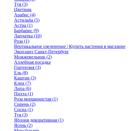
Туя (3)
Цветник
Арабис (4)
Астильба (5)
Астра (1)
Барбарис (9)
Лапчатка (10)
Роза (1)
Вертикальное озеленение | Купить растения в магазине
Экоплант Санкт-Петербург
Можжевельник (2)
Аллейная посадка
Гортензия (3)
Ель (8)
Каштан (3)
Клен (7)
Липа (6)
Пихта (1)
Роза морщинистая (1)
Сирень (2)
Сосна (1)
Туя (3)
Яблоня декоративная (1)
Ясень (2)
Миксбордер