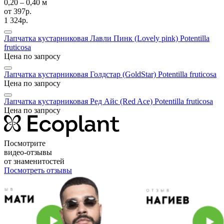
0,20 ‒ 0,40 м
от
397р.
1 324р.
Лапчатка кустарниковая Лавли Пинк (Lovely pink)
Potentilla
fruticosa
Цена по запросу
Лапчатка кустарниковая Голдстар (GoldStar)
Potentilla fruticosa
Цена по запросу
Лапчатка кустарниковая Ред Айс (Red Aсe)
Potentilla fruticosa
Цена по запросу
Посмотрите
видео-отзывы
от знаменитостей
Посмотреть отзывы