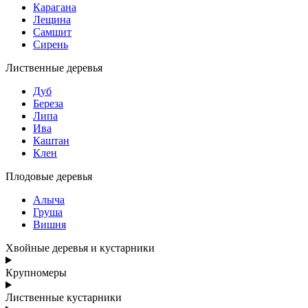
Карагана
Лещина
Самшит
Сирень
Лиственные деревья
Дуб
Береза
Липа
Ива
Каштан
Клен
Плодовые деревья
Алыча
Груша
Вишня
Хвойные деревья и кустарники
Крупномеры
Лиственные кустарники