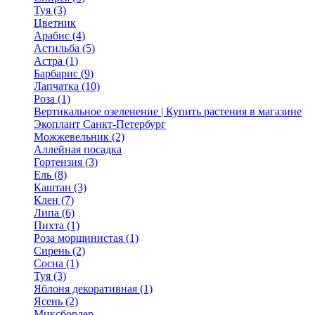
Туя (3)
Цветник
Арабис (4)
Астильба (5)
Астра (1)
Барбарис (9)
Лапчатка (10)
Роза (1)
Вертикальное озеленение | Купить растения в магазине
Экоплант Санкт-Петербург
Можжевельник (2)
Аллейная посадка
Гортензия (3)
Ель (8)
Каштан (3)
Клен (7)
Липа (6)
Пихта (1)
Роза морщинистая (1)
Сирень (2)
Сосна (1)
Туя (3)
Яблоня декоративная (1)
Ясень (2)
Миксбордер