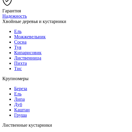
Гарантия
Надежность
Хвойные деревья и кустарники
Ель
Можжевельник
Сосна
Туя
Кипарисовик
Лиственница
Пихта
Тис
Крупномеры
Береза
Ель
Липа
Дуб
Каштан
Груша
Лиственные кустарники