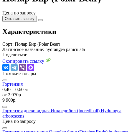
Цена по запросу
Оставить заявку
Характеристики
Сорт:
Полар Бир (Polar Bear)
Латинское название:
hydrangea paniculata
Поделиться:
Скопировать ссылку
Похожие товары
Гортензия
0,40 ‒ 0,60 м
от
2 970р.
9 900р.
Гортензия древовидная Инкредибол (Incrediball)
Hydrangea
arborescens
Цена по запросу
Гортензия метельчатая Октобер брид (October Bride)
hydrangea