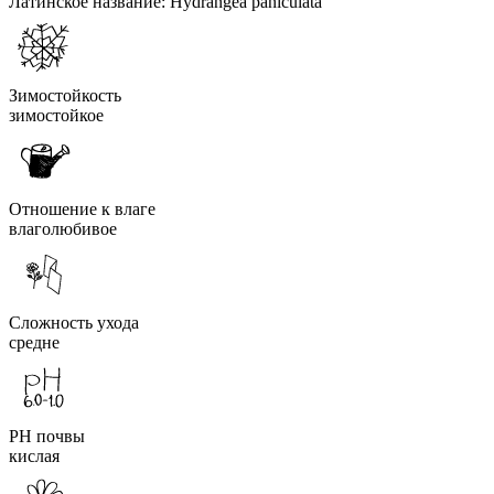
Латинское название:
Hydrangea paniculata
Зимостойкость
зимостойкое
Отношение к влаге
влаголюбивое
Сложность ухода
средне
PH почвы
кислая