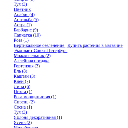
Туя (3)
Цветник
Арабис (4)
Астильба (5)
Астра (1)
Барбарис (9)
Лапчатка (10)
Роза (1)
Вертикальное озеленение | Купить растения в магазине
Экоплант Санкт-Петербург
Можжевельник (2)
Аллейная посадка
Гортензия (3)
Ель (8)
Каштан (3)
Клен (7)
Липа (6)
Пихта (1)
Роза морщинистая (1)
Сирень (2)
Сосна (1)
Туя (3)
Яблоня декоративная (1)
Ясень (2)
Миксбордер