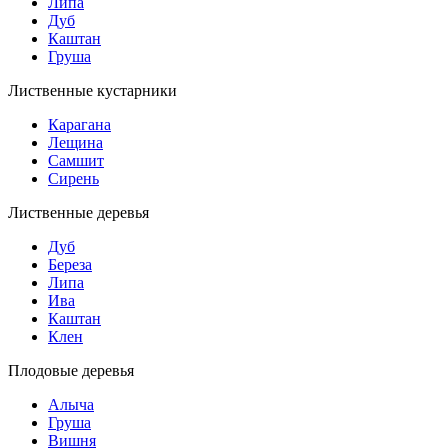
Липа
Дуб
Каштан
Груша
Лиственные кустарники
Карагана
Лещина
Самшит
Сирень
Лиственные деревья
Дуб
Береза
Липа
Ива
Каштан
Клен
Плодовые деревья
Алыча
Груша
Вишня