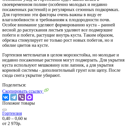
своевременном поливе (особенно молодых и недавно
посаженных растений) и регулярных сезонных подкормках.
Для гортензии эти факторы очень важны в виду ее
влаголюбивости и требованиям к плодородности почв.
Особое внимание уделяют формированию куста – ранней
весной до распускания листьев удаляют все подмерзшие
побеги и побеги, растущие внутрь куста. Таким образом,
обрезка стимулирует не только рост новых побегов, но и
обилие цветов на кусте.
Гортензия метельчатая в целом морозостойка, но молодые и
недавно посаженные растения могут подмерзать. Для укрытия
куста используют мешковину или лапник, а для укрытия
корневой системы - дополнительный грунт или щепу. После
схода снега укрытие убирают.
Поделиться:
Скопировать ссылку
Похожие товары
Гортензия
0,40 ‒ 0,60 м
от
2 970р.