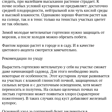
следить, при малейшем высыхании растение страдает. К
почве особых условий кустарник не предъявляет: достаточно
средней плодородности, нейтральной или чуть кислой среды
и высокой влажности. Одинаково хорошо Фантом растет как
на солнце, так и в тени: только на тенистых участках цветет
не так обильно.
Зимой молодые метельчатые гортензии нужно защищать от
морозов, а после холодов можно обрезать побеги.
Фантом хорошо растет в городе и в саду. И в качестве
цветового акцента смотрится замечательно.
Рекомендации по уходу
Вырастить гортензию метельчатую у себя на участке сможет
даже начинающий садовод. Для этого необходимо знать
некоторые ее особенности. Этот кустарник лучше развивается
на участках с влажной глинистой почвой, защищенных от
сильных ветров и с достаточным освещением, хотя может
переносить и полутень. На сильно щелочных почвах на
листьях гортензии может появиться хлороз (характерное
пожелтение). В таких случаях под куст добавляют железный
купорос.
Основной уход за гортензией будет заключаться в