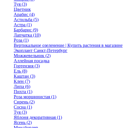
Туя (3)
Цветник
Арабис (4)
Астильба (5)
Астра (1)
Барбарис (9)
Лапчатка (10)
Роза (1)
Вертикальное озеленение | Купить растения в магазине
Экоплант Санкт-Петербург
Можжевельник (2)
Аллейная посадка
Гортензия (3)
Ель (8)
Каштан (3)
Клен (7)
Липа (6)
Пихта (1)
Роза морщинистая (1)
Сирень (2)
Сосна (1)
Туя (3)
Яблоня декоративная (1)
Ясень (2)
Миксбордер