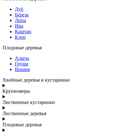
Дуб
Береза
Липа
Ива
Каштан
Клен
Плодовые деревья
Алыча
Груша
Вишня
Хвойные деревья и кустарники
Крупномеры
Лиственные кустарники
Лиственные деревья
Плодовые деревья