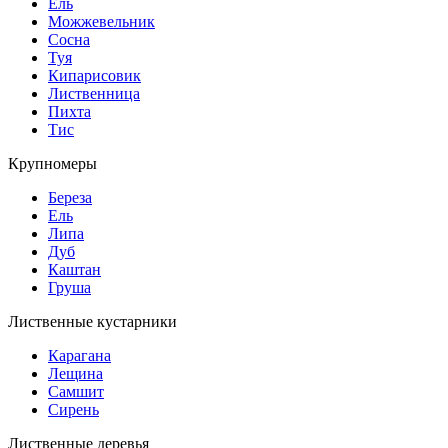
Ель
Можжевельник
Сосна
Туя
Кипарисовик
Лиственница
Пихта
Тис
Крупномеры
Береза
Ель
Липа
Дуб
Каштан
Груша
Лиственные кустарники
Карагана
Лещина
Самшит
Сирень
Лиственные деревья