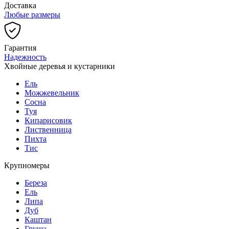
Доставка
Любые размеры
Гарантия
Надежность
Хвойные деревья и кустарники
Ель
Можжевельник
Сосна
Туя
Кипарисовик
Лиственница
Пихта
Тис
Крупномеры
Береза
Ель
Липа
Дуб
Каштан
Груша