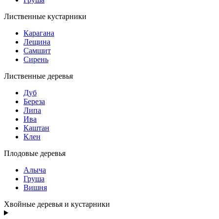
Лиственные кустарники
Карагана
Лещина
Самшит
Сирень
Лиственные деревья
Дуб
Береза
Липа
Ива
Каштан
Клен
Плодовые деревья
Алыча
Груша
Вишня
Хвойные деревья и кустарники