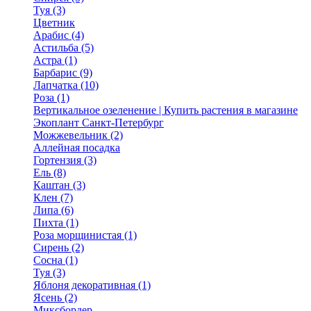
Туя (3)
Цветник
Арабис (4)
Астильба (5)
Астра (1)
Барбарис (9)
Лапчатка (10)
Роза (1)
Вертикальное озеленение | Купить растения в магазине
Экоплант Санкт-Петербург
Можжевельник (2)
Аллейная посадка
Гортензия (3)
Ель (8)
Каштан (3)
Клен (7)
Липа (6)
Пихта (1)
Роза морщинистая (1)
Сирень (2)
Сосна (1)
Туя (3)
Яблоня декоративная (1)
Ясень (2)
Миксбордер