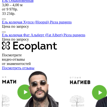
Ель Обыкновенная
3,00 ‒ 4,00 м
от
9 970р.
33 234р.
Ель колючая Хупси (Hoopsii)
Picea pungens
Цена по запросу
Ель колючая Фат Альберт (Fat Albert)
Picea pungens
Цена по запросу
Посмотрите
видео-отзывы
от знаменитостей
Посмотреть отзывы