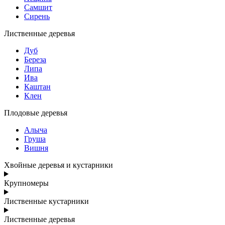
Самшит
Сирень
Лиственные деревья
Дуб
Береза
Липа
Ива
Каштан
Клен
Плодовые деревья
Алыча
Груша
Вишня
Хвойные деревья и кустарники
Крупномеры
Лиственные кустарники
Лиственные деревья