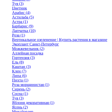
Туя (3)
Цветник
Арабис (4)
Астильба (5)
Астра (1)
Барбарис (9)
Лапчатка (10)
Роза (1)
Вертикальное озеленение | Купить растения в магазине
Экоплант Санкт-Петербург
Можжевельник (2)
Аллейная посадка
Гортензия (3)
Ель (8)
Каштан (3)
Клен (7)
Липа (6)
Пихта (1)
Роза морщинистая (1)
Сирень (2)
Сосна (1)
Туя (3)
Яблоня декоративная (1)
Ясень (2)
Миксбордер