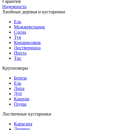
Гарантия
Надежность
Хвойные деревья и кустарники
Ель
Можжевельник
Сосна
Туя
Кипарисовик
Лиственница
Пихта
Тис
Крупномеры
Береза
Ель
Липа
Дуб
Каштан
Груша
Лиственные кустарники
Карагана
Лещина