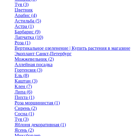
Туя (3)
Цветник
Арабис (4)
Астильба (5)
Астра (1)
Барбарис (9)
Лапчатка (10)
Роза (1)
Вертикальное озеленение | Купить растения в магазине
Экоплант Санкт-Петербург
Можжевельник (2)
Аллейная посадка
Гортензия (3)
Ель (8)
Каштан (3)
Клен (7)
Липа (6)
Пихта (1)
Роза морщинистая (1)
Сирень (2)
Сосна (1)
Туя (3)
Яблоня декоративная (1)
Ясень (2)
Миксбордер