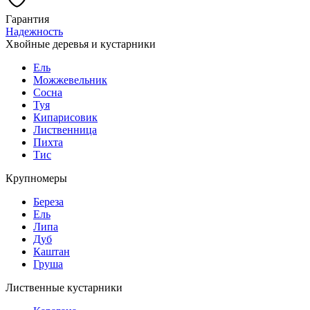
Гарантия
Надежность
Хвойные деревья и кустарники
Ель
Можжевельник
Сосна
Туя
Кипарисовик
Лиственница
Пихта
Тис
Крупномеры
Береза
Ель
Липа
Дуб
Каштан
Груша
Лиственные кустарники