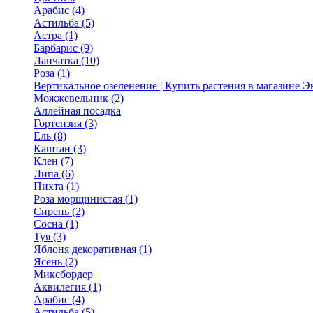
Арабис (4)
Астильба (5)
Астра (1)
Барбарис (9)
Лапчатка (10)
Роза (1)
Вертикальное озеленение | Купить растения в магазине 
Можжевельник (2)
Аллейная посадка
Гортензия (3)
Ель (8)
Каштан (3)
Клен (7)
Липа (6)
Пихта (1)
Роза морщинистая (1)
Сирень (2)
Сосна (1)
Туя (3)
Яблоня декоративная (1)
Ясень (2)
Миксбордер
Аквилегия (1)
Арабис (4)
Астильба (5)