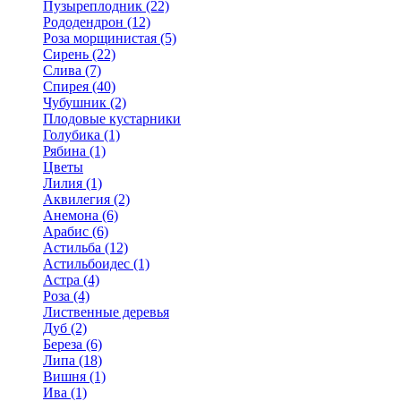
Пузыреплодник (22)
Рододендрон (12)
Роза морщинистая (5)
Сирень (22)
Слива (7)
Спирея (40)
Чубушник (2)
Плодовые кустарники
Голубика (1)
Рябина (1)
Цветы
Лилия (1)
Аквилегия (2)
Анемона (6)
Арабис (6)
Астильба (12)
Астильбоидес (1)
Астра (4)
Роза (4)
Лиственные деревья
Дуб (2)
Береза (6)
Липа (18)
Вишня (1)
Ива (1)