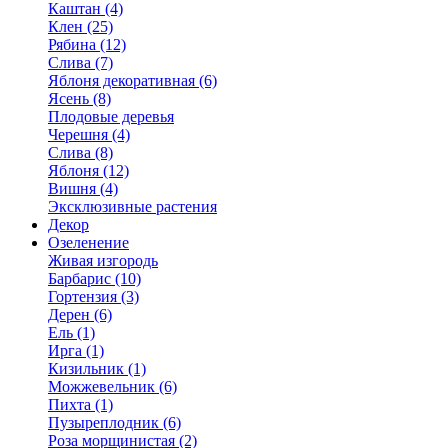
Каштан (4)
Клен (25)
Рябина (12)
Слива (7)
Яблоня декоративная (6)
Ясень (8)
Плодовые деревья
Черешня (4)
Слива (8)
Яблоня (12)
Вишня (4)
Эксклюзивные растения
Декор
Озеленение
Живая изгородь
Барбарис (10)
Гортензия (3)
Дерен (6)
Ель (1)
Ирга (1)
Кизильник (1)
Можжевельник (6)
Пихта (1)
Пузыреплодник (6)
Роза морщинистая (2)