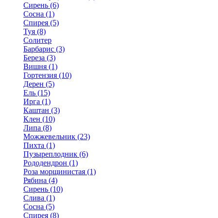
Сирень (6)
Сосна (1)
Спирея (5)
Туя (8)
Солитер
Барбарис (3)
Береза (3)
Вишня (1)
Гортензия (10)
Дерен (5)
Ель (15)
Ирга (1)
Каштан (3)
Клен (10)
Липа (8)
Можжевельник (23)
Пихта (1)
Пузыреплодник (6)
Рододендрон (1)
Роза морщинистая (1)
Рябина (4)
Сирень (10)
Слива (1)
Сосна (5)
Спирея (8)