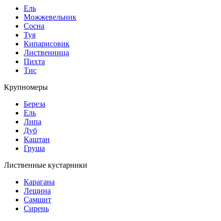
Ель
Можжевельник
Сосна
Туя
Кипарисовик
Лиственница
Пихта
Тис
Крупномеры
Береза
Ель
Липа
Дуб
Каштан
Груша
Лиственные кустарники
Карагана
Лещина
Самшит
Сирень