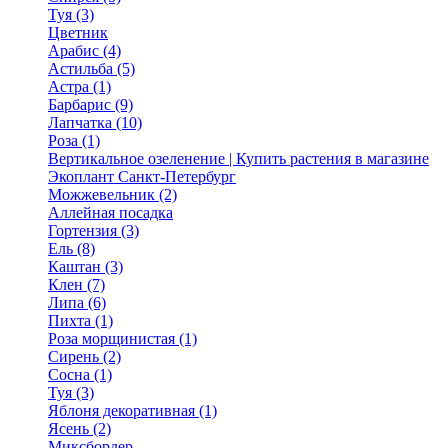
Туя (3)
Цветник
Арабис (4)
Астильба (5)
Астра (1)
Барбарис (9)
Лапчатка (10)
Роза (1)
Вертикальное озеленение | Купить растения в магазине
Экоплант Санкт-Петербург
Можжевельник (2)
Аллейная посадка
Гортензия (3)
Ель (8)
Каштан (3)
Клен (7)
Липа (6)
Пихта (1)
Роза морщинистая (1)
Сирень (2)
Сосна (1)
Туя (3)
Яблоня декоративная (1)
Ясень (2)
Миксбордер