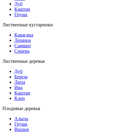
Дуб
Каштан
Груша
Лиственные кустарники
Карагана
Лещина
Самшит
Сирень
Лиственные деревья
Дуб
Береза
Липа
Ива
Каштан
Клен
Плодовые деревья
Алыча
Груша
Вишня