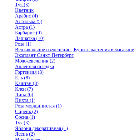
Туя (3)
Цветник
Арабис (4)
Астильба (5)
Астра (1)
Барбарис (9)
Лапчатка (10)
Роза (1)
Вертикальное озеленение | Купить растения в магазине
Экоплант Санкт-Петербург
Можжевельник (2)
Аллейная посадка
Гортензия (3)
Ель (8)
Каштан (3)
Клен (7)
Липа (6)
Пихта (1)
Роза морщинистая (1)
Сирень (2)
Сосна (1)
Туя (3)
Яблоня декоративная (1)
Ясень (2)
Миксбордер