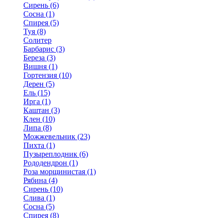
Сирень (6)
Сосна (1)
Спирея (5)
Туя (8)
Солитер
Барбарис (3)
Береза (3)
Вишня (1)
Гортензия (10)
Дерен (5)
Ель (15)
Ирга (1)
Каштан (3)
Клен (10)
Липа (8)
Можжевельник (23)
Пихта (1)
Пузыреплодник (6)
Рододендрон (1)
Роза морщинистая (1)
Рябина (4)
Сирень (10)
Слива (1)
Сосна (5)
Спирея (8)