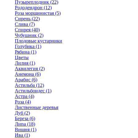
Пузыреплодник (22)
Рододендрон (12)
Роза морщинистая (5)
Сирень (22)
Слива (7)
Спирея (40)
Чубушник (2)
Плодовые кустарники
Голубика (1)
Рябина (1)
Цветы
Лилия (1)
Аквилегия (2)
Анемона (6)
Арабис (6)
Астильба (12)
Астильбоидес (1)
Астра (4)
Роза (4)
Лиственные деревья
Дуб (2)
Береза (6)
Липа (18)
Вишня (1)
Ива (1)