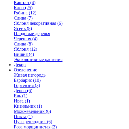
Каштан (4)
Клен (25)
Рябина (12)
Слива (7)
Яблоня декоративная (6)
Ясень (8)
Плодовые деревья
Черешня (4)
Слива (8)
Яблоня (12)
Вишня (4)
Эксклюзивные растения
Декор
Озеленение
Живая изгородь
Барбарис (10)
Гортензия (3)
Дерен (6)
Ель (1)
Ирга (1)
Кизильник (1)
Можжевельник (6)
Пихта (1)
Пузыреплодник (6)
Роза морщинистая (2)