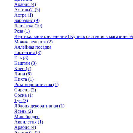
Арабис (4)
Астильба (5)
Астра (1)
Барбарис (9)
Лапчатка (10)
Роза (1)
Вертикальное озеленение | Купить растения в магазине 
Можжевельник (2)
Аллейная посадка
Гортензия (3)
Ель (8)
Каштан (3)
Клен (7)
Липа (6)
Пихта (1)
Роза морщинистая (1)
Сирень (2)
Сосна (1)
Туя (3)
Яблоня декоративная (1)
Ясень (2)
Миксбордер
Аквилегия (1)
Арабис (4)
Астильба (5)