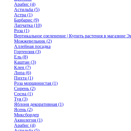
Арабис (4)
Астильба (5)
Астра (1)
Барбарис (9)
Лапчатка (10)
Роза (1)
Вертикальное озеленение | Купить растения в магазине 
Можжевельник (2)
Аллейная посадка
Гортензия (3)
Ель (8)
Каштан (3)
Клен (7)
Липа (6)
Пихта (1)
Роза морщинистая (1)
Сирень (2)
Сосна (1)
Туя (3)
Яблоня декоративная (1)
Ясень (2)
Миксбордер
Аквилегия (1)
Арабис (4)
Астильба (5)