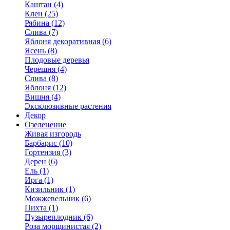
Каштан (4)
Клен (25)
Рябина (12)
Слива (7)
Яблоня декоративная (6)
Ясень (8)
Плодовые деревья
Черешня (4)
Слива (8)
Яблоня (12)
Вишня (4)
Эксклюзивные растения
Декор
Озеленение
Живая изгородь
Барбарис (10)
Гортензия (3)
Дерен (6)
Ель (1)
Ирга (1)
Кизильник (1)
Можжевельник (6)
Пихта (1)
Пузыреплодник (6)
Роза морщинистая (2)