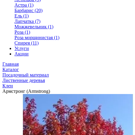
Астра (1)
Барбарис (20)
Ель (1)
Лапчатка (7)
Можжевельник (1)
Роза (1)
Роза морщинистая (1)
Спирея (11)
Услуги
Акции
Главная
Каталог
Посадочный материал
Лиственные деревья
Клен
Армстронг (Armstrong)