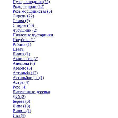
Пузыреплодник (22)
Рододендрон (12)
Роза морщинистая (5)
Сирень (22)
Слива (7)
Спирея (40)
Чубушник (2)
Плодовые кустарники
Голубика (1)
Рябина (1)
Цветы
Лилия (1)
Аквилегия (2)
Анемона (6)
Арабис (6)
Астильба (12)
Астильбоидес (1)
Астра (4)
Роза (4)
Лиственные деревья
Дуб (2)
Береза (6)
Липа (18)
Вишня (1)
Ива (1)