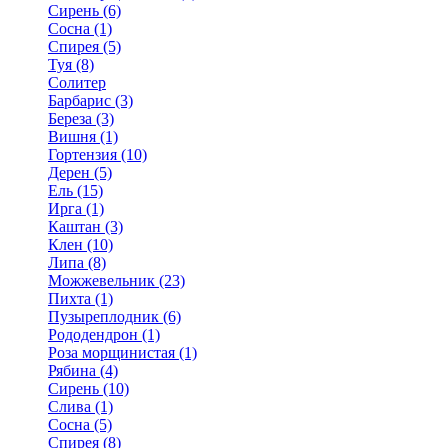
Сирень (6)
Сосна (1)
Спирея (5)
Туя (8)
Солитер
Барбарис (3)
Береза (3)
Вишня (1)
Гортензия (10)
Дерен (5)
Ель (15)
Ирга (1)
Каштан (3)
Клен (10)
Липа (8)
Можжевельник (23)
Пихта (1)
Пузыреплодник (6)
Рододендрон (1)
Роза морщинистая (1)
Рябина (4)
Сирень (10)
Слива (1)
Сосна (5)
Спирея (8)