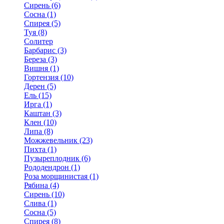
Сирень (6)
Сосна (1)
Спирея (5)
Туя (8)
Солитер
Барбарис (3)
Береза (3)
Вишня (1)
Гортензия (10)
Дерен (5)
Ель (15)
Ирга (1)
Каштан (3)
Клен (10)
Липа (8)
Можжевельник (23)
Пихта (1)
Пузыреплодник (6)
Рододендрон (1)
Роза морщинистая (1)
Рябина (4)
Сирень (10)
Слива (1)
Сосна (5)
Спирея (8)