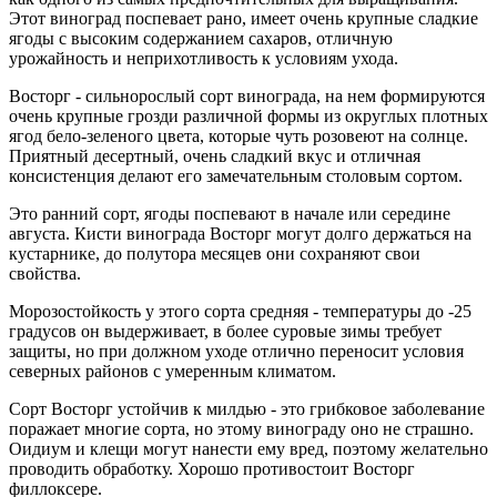
Этот виноград поспевает рано, имеет очень крупные сладкие
ягоды с высоким содержанием сахаров, отличную
урожайность и неприхотливость к условиям ухода.
Восторг - сильнорослый сорт винограда, на нем формируются
очень крупные грозди различной формы из округлых плотных
ягод бело-зеленого цвета, которые чуть розовеют на солнце.
Приятный десертный, очень сладкий вкус и отличная
консистенция делают его замечательным столовым сортом.
Это ранний сорт, ягоды поспевают в начале или середине
августа. Кисти винограда Восторг могут долго держаться на
кустарнике, до полутора месяцев они сохраняют свои
свойства.
Морозостойкость у этого сорта средняя - температуры до -25
градусов он выдерживает, в более суровые зимы требует
защиты, но при должном уходе отлично переносит условия
северных районов с умеренным климатом.
Сорт Восторг устойчив к милдью - это грибковое заболевание
поражает многие сорта, но этому винограду оно не страшно.
Оидиум и клещи могут нанести ему вред, поэтому желательно
проводить обработку. Хорошо противостоит Восторг
филлоксере.