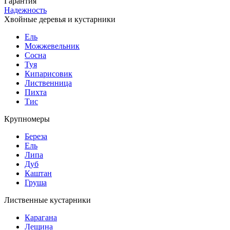
Гарантия
Надежность
Хвойные деревья и кустарники
Ель
Можжевельник
Сосна
Туя
Кипарисовик
Лиственница
Пихта
Тис
Крупномеры
Береза
Ель
Липа
Дуб
Каштан
Груша
Лиственные кустарники
Карагана
Лещина