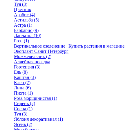
Туя (3)
Цветник
Арабис (4)
Астильба (5)
Астра (1)
Барбарис (9)
Лапчатка (10)
Роза (1)
Вертикальное озеленение | Купить растения в магазине
Экоплант Санкт-Петербург
Можжевельник (2)
Аллейная посадка
Гортензия (3)
Ель (8)
Каштан (3)
Клен (7)
Липа (6)
Пихта (1)
Роза морщинистая (1)
Сирень (2)
Сосна (1)
Туя (3)
Яблоня декоративная (1)
Ясень (2)
Миксбордер