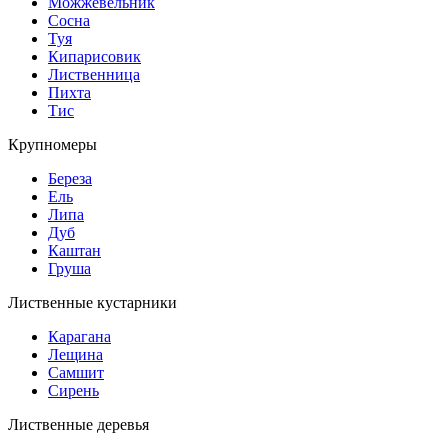
Можжевельник
Сосна
Туя
Кипарисовик
Лиственница
Пихта
Тис
Крупномеры
Береза
Ель
Липа
Дуб
Каштан
Груша
Лиственные кустарники
Карагана
Лещина
Самшит
Сирень
Лиственные деревья