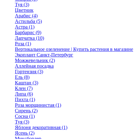
Туя (3)
Цветник
Арабис (4)
Астильба (5)
Астра (1)
Барбарис (9)
Лапчатка (10)
Роза (1)
Вертикальное озеленение | Купить растения в магазине
Экоплант Санкт-Петербург
Можжевельник (2)
Аллейная посадка
Гортензия (3)
Ель (8)
Каштан (3)
Клен (7)
Липа (6)
Пихта (1)
Роза морщинистая (1)
Сирень (2)
Сосна (1)
Туя (3)
Яблоня декоративная (1)
Ясень (2)
Миксбордер