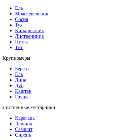
Ель
Можжевельник
Сосна
Туя
Кипарисовик
Лиственница
Пихта
Тис
Крупномеры
Береза
Ель
Липа
Дуб
Каштан
Груша
Лиственные кустарники
Карагана
Лещина
Самшит
Сирень