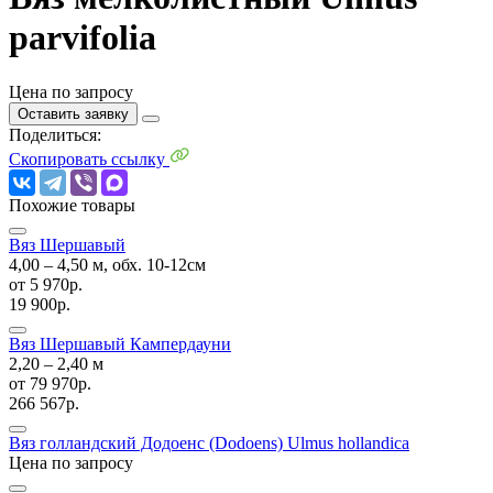
parvifolia
Цена по запросу
Оставить заявку
Поделиться:
Скопировать ссылку
Похожие товары
Вяз Шершавый
4,00 ‒ 4,50 м, обх. 10-12см
от
5 970р.
19 900р.
Вяз Шершавый Кампердауни
2,20 ‒ 2,40 м
от
79 970р.
266 567р.
Вяз голландский Додоенс (Dodoens)
Ulmus hollandica
Цена по запросу