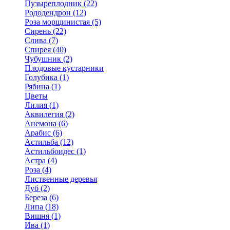
Пузыреплодник (22)
Рододендрон (12)
Роза морщинистая (5)
Сирень (22)
Слива (7)
Спирея (40)
Чубушник (2)
Плодовые кустарники
Голубика (1)
Рябина (1)
Цветы
Лилия (1)
Аквилегия (2)
Анемона (6)
Арабис (6)
Астильба (12)
Астильбоидес (1)
Астра (4)
Роза (4)
Лиственные деревья
Дуб (2)
Береза (6)
Липа (18)
Вишня (1)
Ива (1)