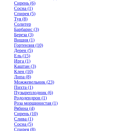
Сирень (6)
Сосна (1)
Спирея (5)
Туя (8)
Солитер
Барбарис (3)
Береза (3)
Вишня (1)
Гортензия (10)
Дерен (5)
Ель (15)
Ирга (1)
Каштан (3)
Клен (10)
Липа (8)
Можжевельник (23)
Пихта (1)
Пузыреплодник (6)
Рододендрон (1)
Роза морщинистая (1)
Рябина (4)
Сирень (10)
Слива (1)
Сосна (5)
Спирея (8)