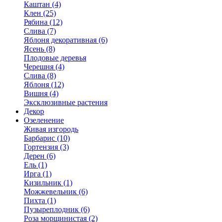
Каштан (4)
Клен (25)
Рябина (12)
Слива (7)
Яблоня декоративная (6)
Ясень (8)
Плодовые деревья
Черешня (4)
Слива (8)
Яблоня (12)
Вишня (4)
Эксклюзивные растения
Декор
Озеленение
Живая изгородь
Барбарис (10)
Гортензия (3)
Дерен (6)
Ель (1)
Ирга (1)
Кизильник (1)
Можжевельник (6)
Пихта (1)
Пузыреплодник (6)
Роза морщинистая (2)