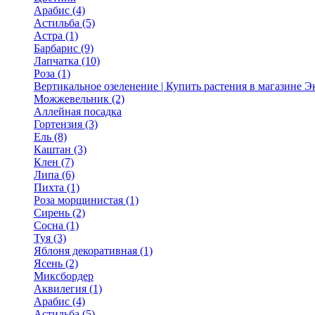
Арабис (4)
Астильба (5)
Астра (1)
Барбарис (9)
Лапчатка (10)
Роза (1)
Вертикальное озеленение | Купить растения в магазине 
Можжевельник (2)
Аллейная посадка
Гортензия (3)
Ель (8)
Каштан (3)
Клен (7)
Липа (6)
Пихта (1)
Роза морщинистая (1)
Сирень (2)
Сосна (1)
Туя (3)
Яблоня декоративная (1)
Ясень (2)
Миксбордер
Аквилегия (1)
Арабис (4)
Астильба (5)