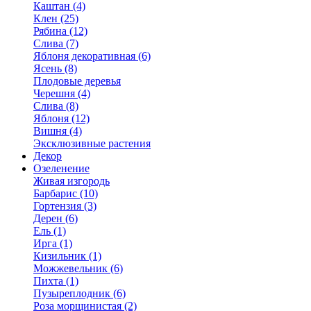
Каштан (4)
Клен (25)
Рябина (12)
Слива (7)
Яблоня декоративная (6)
Ясень (8)
Плодовые деревья
Черешня (4)
Слива (8)
Яблоня (12)
Вишня (4)
Эксклюзивные растения
Декор
Озеленение
Живая изгородь
Барбарис (10)
Гортензия (3)
Дерен (6)
Ель (1)
Ирга (1)
Кизильник (1)
Можжевельник (6)
Пихта (1)
Пузыреплодник (6)
Роза морщинистая (2)