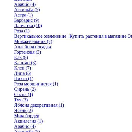
Арабис (4)
Астильба (5)
Астра (1)
Барбарис (9)
Лапчатка (10)
Роза (1)
Вертикальное озеленение | Купить растения в магазине 
Можжевельник (2)
Аллейная посадка
Гортензия (3)
Ель (8)
Каштан (3)
Клен (7)
Липа (6)
Пихта (1)
Роза морщинистая (1)
Сирень (2)
Сосна (1)
Туя (3)
Яблоня декоративная (1)
Ясень (2)
Миксбордер
Аквилегия (1)
Арабис (4)
Астильба (5)