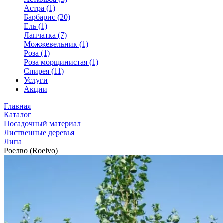
Астра (1)
Барбарис (20)
Ель (1)
Лапчатка (7)
Можжевельник (1)
Роза (1)
Роза морщинистая (1)
Спирея (11)
Услуги
Акции
Главная
Каталог
Посадочный материал
Лиственные деревья
Липа
Роелво (Roelvo)