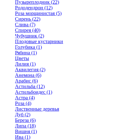
Пузыреплодник (22)
Рододендрон (12)
Роза морщинистая (5)
Сирень (22)
Слива (7)
Спирея (40)
Чубушник (2)
Плодовые кустарники
Голубика (1)
Рябина (1)
Цветы
Лилия (1)
Аквилегия (2)
Анемона (6)
Арабис (6)
Астильба (12)
Астильбоидес (1)
Астра (4)
Роза (4)
Лиственные деревья
Дуб (2)
Береза (6)
Липа (18)
Вишня (1)
Ива (1)