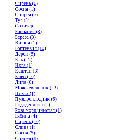
Сирень (6)
Сосна (1)
Спирея (5)
Туя (8)
Солитер
Барбарис (3)
Береза (3)
Вишня (1)
Гортензия (10)
Дерен (5)
Ель (15)
Ирга (1)
Каштан (3)
Клен (10)
Липа (8)
Можжевельник (23)
Пихта (1)
Пузыреплодник (6)
Рододендрон (1)
Роза морщинистая (1)
Рябина (4)
Сирень (10)
Слива (1)
Сосна (5)
Спирея (8)