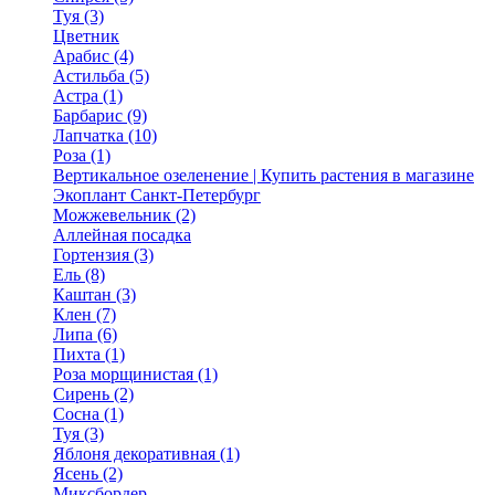
Туя (3)
Цветник
Арабис (4)
Астильба (5)
Астра (1)
Барбарис (9)
Лапчатка (10)
Роза (1)
Вертикальное озеленение | Купить растения в магазине
Экоплант Санкт-Петербург
Можжевельник (2)
Аллейная посадка
Гортензия (3)
Ель (8)
Каштан (3)
Клен (7)
Липа (6)
Пихта (1)
Роза морщинистая (1)
Сирень (2)
Сосна (1)
Туя (3)
Яблоня декоративная (1)
Ясень (2)
Миксбордер