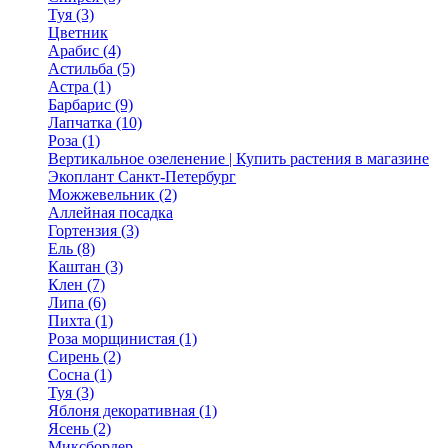
Туя (3)
Цветник
Арабис (4)
Астильба (5)
Астра (1)
Барбарис (9)
Лапчатка (10)
Роза (1)
Вертикальное озеленение | Купить растения в магазине
Экоплант Санкт-Петербург
Можжевельник (2)
Аллейная посадка
Гортензия (3)
Ель (8)
Каштан (3)
Клен (7)
Липа (6)
Пихта (1)
Роза морщинистая (1)
Сирень (2)
Сосна (1)
Туя (3)
Яблоня декоративная (1)
Ясень (2)
Миксбордер