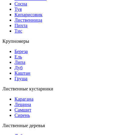
Сосна
Туя
Кипарисовик
Лиственница
Пихта
Тис
Крупномеры
Береза
Ель
Липа
Дуб
Каштан
Груша
Лиственные кустарники
Карагана
Лещина
Самшит
Сирень
Лиственные деревья