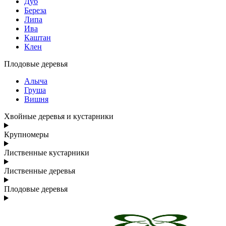
Дуб
Береза
Липа
Ива
Каштан
Клен
Плодовые деревья
Алыча
Груша
Вишня
Хвойные деревья и кустарники
Крупномеры
Лиственные кустарники
Лиственные деревья
Плодовые деревья