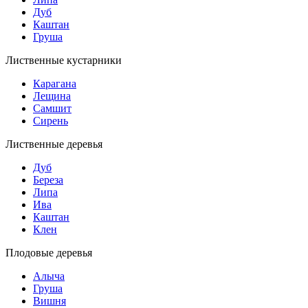
Дуб
Каштан
Груша
Лиственные кустарники
Карагана
Лещина
Самшит
Сирень
Лиственные деревья
Дуб
Береза
Липа
Ива
Каштан
Клен
Плодовые деревья
Алыча
Груша
Вишня