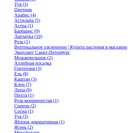
Туя (3)
Цветник
Арабис (4)
Астильба (5)
Астра (1)
Барбарис (9)
Лапчатка (10)
Роза (1)
Вертикальное озеленение | Купить растения в магазине
Экоплант Санкт-Петербург
Можжевельник (2)
Аллейная посадка
Гортензия (3)
Ель (8)
Каштан (3)
Клен (7)
Липа (6)
Пихта (1)
Роза морщинистая (1)
Сирень (2)
Сосна (1)
Туя (3)
Яблоня декоративная (1)
Ясень (2)
Миксбордер