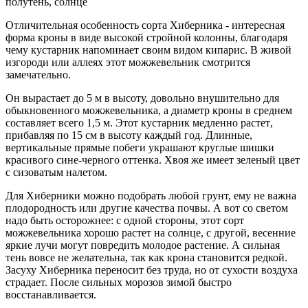
полутень, солнце
Отличительная особенность сорта Хиберника - интересная
форма кроны в виде высокой стройной колонны, благодаря
чему кустарник напоминает своим видом кипарис. В живой
изгороди или аллеях этот можжевельник смотрится
замечательно.
Он вырастает до 5 м в высоту, довольно внушительно для
обыкновенного можжевельника, а диаметр кроны в среднем
составляет всего 1,5 м. Этот кустарник медленно растет,
прибавляя по 15 см в высоту каждый год. Длинные,
вертикальные прямые побеги украшают круглые шишки
красивого сине-черного оттенка. Хвоя же имеет зеленый цвет
с сизоватым налетом.
Для Хиберники можно подобрать любой грунт, ему не важна
плодородность или другие качества почвы. А вот со светом
надо быть осторожнее: с одной стороны, этот сорт
можжевельника хорошо растет на солнце, с другой, весенние
яркие лучи могут повредить молодое растение. А сильная
тень вовсе не желательна, так как крона становится редкой.
Засуху Хиберника переносит без труда, но от сухости воздуха
страдает. После сильных морозов зимой быстро
восстанавливается.