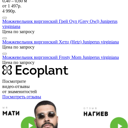
0,40 ‒ 0,60 м
от
1 497р.
4 990р.
Можжевельник виргинский Грей Оул (Grey Owl)
Juniperus
virginiana
Цена по запросу
Можжевельник виргинский Хетц (Hetz)
Juniperus virginiana
Цена по запросу
Можжевельник виргинский Frosty Morn
Juniperus virginiana
Цена по запросу
Посмотрите
видео-отзывы
от знаменитостей
Посмотреть отзывы