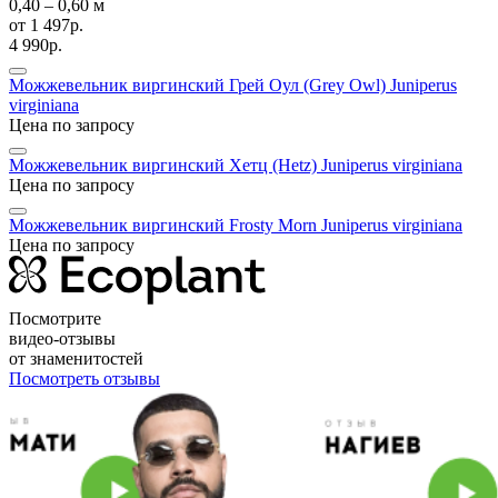
0,40 ‒ 0,60 м
от
1 497р.
4 990р.
Можжевельник виргинский Грей Оул (Grey Owl)
Juniperus
virginiana
Цена по запросу
Можжевельник виргинский Хетц (Hetz)
Juniperus virginiana
Цена по запросу
Можжевельник виргинский Frosty Morn
Juniperus virginiana
Цена по запросу
Посмотрите
видео-отзывы
от знаменитостей
Посмотреть отзывы