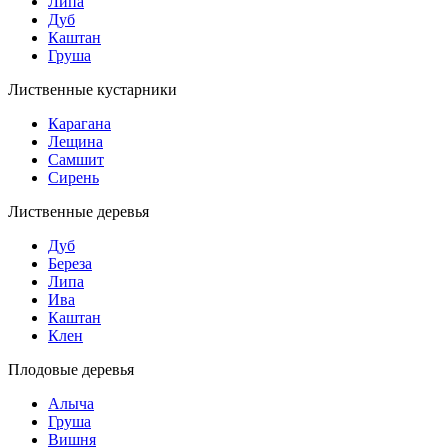
Липа
Дуб
Каштан
Груша
Лиственные кустарники
Карагана
Лещина
Самшит
Сирень
Лиственные деревья
Дуб
Береза
Липа
Ива
Каштан
Клен
Плодовые деревья
Алыча
Груша
Вишня