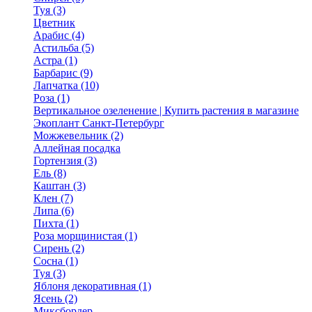
Туя (3)
Цветник
Арабис (4)
Астильба (5)
Астра (1)
Барбарис (9)
Лапчатка (10)
Роза (1)
Вертикальное озеленение | Купить растения в магазине
Экоплант Санкт-Петербург
Можжевельник (2)
Аллейная посадка
Гортензия (3)
Ель (8)
Каштан (3)
Клен (7)
Липа (6)
Пихта (1)
Роза морщинистая (1)
Сирень (2)
Сосна (1)
Туя (3)
Яблоня декоративная (1)
Ясень (2)
Миксбордер