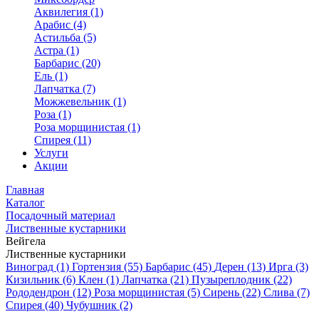
Аквилегия (1)
Арабис (4)
Астильба (5)
Астра (1)
Барбарис (20)
Ель (1)
Лапчатка (7)
Можжевельник (1)
Роза (1)
Роза морщинистая (1)
Спирея (11)
Услуги
Акции
Главная
Каталог
Посадочный материал
Лиственные кустарники
Вейгела
Лиственные кустарники
Виноград (1)
Гортензия (55)
Барбарис (45)
Дерен (13)
Ирга (3)
Кизильник (6)
Клен (1)
Лапчатка (21)
Пузыреплодник (22)
Рододендрон (12)
Роза морщинистая (5)
Сирень (22)
Слива (7)
Спирея (40)
Чубушник (2)