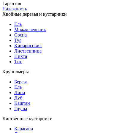
Гарантия
Надежность
Хвойные деревья и кустарники
Ель
Можжевельник
Сосна
Туя
Кипарисовик
Лиственница
Пихта
Тис
Крупномеры
Береза
Ель
Липа
Дуб
Каштан
Груша
Лиственные кустарники
Карагана