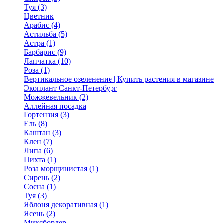
Туя (3)
Цветник
Арабис (4)
Астильба (5)
Астра (1)
Барбарис (9)
Лапчатка (10)
Роза (1)
Вертикальное озеленение | Купить растения в магазине
Экоплант Санкт-Петербург
Можжевельник (2)
Аллейная посадка
Гортензия (3)
Ель (8)
Каштан (3)
Клен (7)
Липа (6)
Пихта (1)
Роза морщинистая (1)
Сирень (2)
Сосна (1)
Туя (3)
Яблоня декоративная (1)
Ясень (2)
Миксбордер