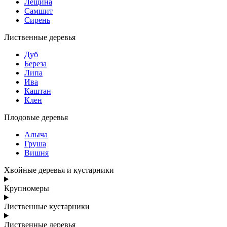
Лещина
Самшит
Сирень
Лиственные деревья
Дуб
Береза
Липа
Ива
Каштан
Клен
Плодовые деревья
Алыча
Груша
Вишня
Хвойные деревья и кустарники
Крупномеры
Лиственные кустарники
Лиственные деревья