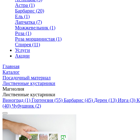
Астра (1)
Барбарис (20)
Ель (1)
Лапчатка (7)
Можжевельник (1)
Роза (1)
Роза морщинистая (1)
Спирея (11)
Услуги
Акции
Главная
Каталог
Посадочный материал
Лиственные кустарники
Магнолия
Лиственные кустарники
Виноград (1)
Гортензия (55)
Барбарис (45)
Дерен (13)
Ирга (3)
К
(40)
Чубушник (2)