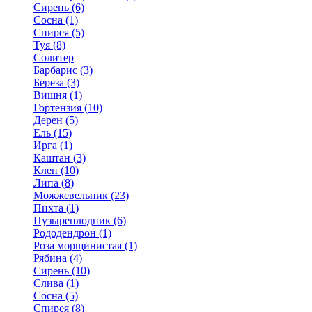
Сирень (6)
Сосна (1)
Спирея (5)
Туя (8)
Солитер
Барбарис (3)
Береза (3)
Вишня (1)
Гортензия (10)
Дерен (5)
Ель (15)
Ирга (1)
Каштан (3)
Клен (10)
Липа (8)
Можжевельник (23)
Пихта (1)
Пузыреплодник (6)
Рододендрон (1)
Роза морщинистая (1)
Рябина (4)
Сирень (10)
Слива (1)
Сосна (5)
Спирея (8)