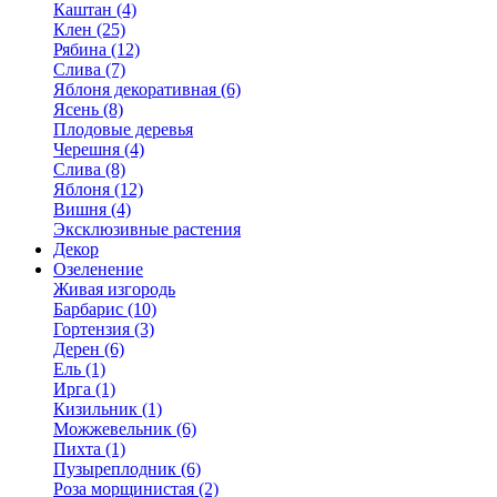
Каштан (4)
Клен (25)
Рябина (12)
Слива (7)
Яблоня декоративная (6)
Ясень (8)
Плодовые деревья
Черешня (4)
Слива (8)
Яблоня (12)
Вишня (4)
Эксклюзивные растения
Декор
Озеленение
Живая изгородь
Барбарис (10)
Гортензия (3)
Дерен (6)
Ель (1)
Ирга (1)
Кизильник (1)
Можжевельник (6)
Пихта (1)
Пузыреплодник (6)
Роза морщинистая (2)