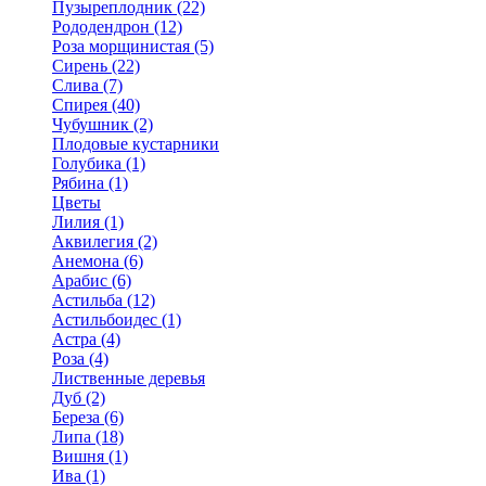
Пузыреплодник (22)
Рододендрон (12)
Роза морщинистая (5)
Сирень (22)
Слива (7)
Спирея (40)
Чубушник (2)
Плодовые кустарники
Голубика (1)
Рябина (1)
Цветы
Лилия (1)
Аквилегия (2)
Анемона (6)
Арабис (6)
Астильба (12)
Астильбоидес (1)
Астра (4)
Роза (4)
Лиственные деревья
Дуб (2)
Береза (6)
Липа (18)
Вишня (1)
Ива (1)