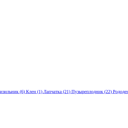
изильник (6)
Клен (1)
Лапчатка (21)
Пузыреплодник (22)
Рододе