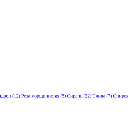
ндрон (12)
Роза морщинистая (5)
Сирень (22)
Слива (7)
Спирея