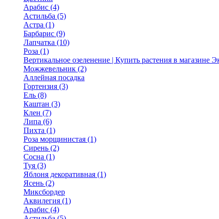
Арабис (4)
Астильба (5)
Астра (1)
Барбарис (9)
Лапчатка (10)
Роза (1)
Вертикальное озеленение | Купить растения в магазине 
Можжевельник (2)
Аллейная посадка
Гортензия (3)
Ель (8)
Каштан (3)
Клен (7)
Липа (6)
Пихта (1)
Роза морщинистая (1)
Сирень (2)
Сосна (1)
Туя (3)
Яблоня декоративная (1)
Ясень (2)
Миксбордер
Аквилегия (1)
Арабис (4)
Астильба (5)