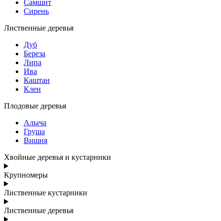
Самшит
Сирень
Лиственные деревья
Дуб
Береза
Липа
Ива
Каштан
Клен
Плодовые деревья
Алыча
Груша
Вишня
Хвойные деревья и кустарники
Крупномеры
Лиственные кустарники
Лиственные деревья