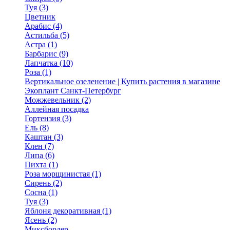
Туя (3)
Цветник
Арабис (4)
Астильба (5)
Астра (1)
Барбарис (9)
Лапчатка (10)
Роза (1)
Вертикальное озеленение | Купить растения в магазине
Экоплант Санкт-Петербург
Можжевельник (2)
Аллейная посадка
Гортензия (3)
Ель (8)
Каштан (3)
Клен (7)
Липа (6)
Пихта (1)
Роза морщинистая (1)
Сирень (2)
Сосна (1)
Туя (3)
Яблоня декоративная (1)
Ясень (2)
Миксбордер