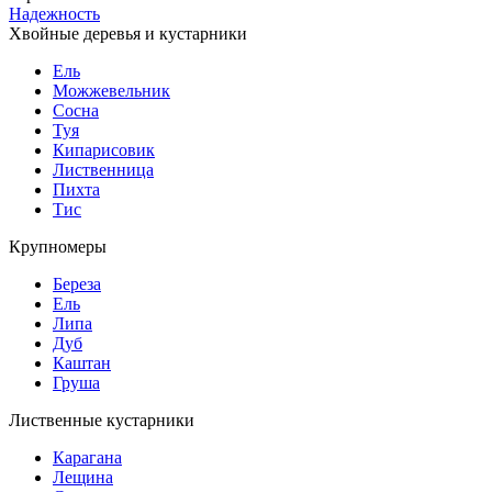
Надежность
Хвойные деревья и кустарники
Ель
Можжевельник
Сосна
Туя
Кипарисовик
Лиственница
Пихта
Тис
Крупномеры
Береза
Ель
Липа
Дуб
Каштан
Груша
Лиственные кустарники
Карагана
Лещина