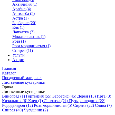
Аквилегия (1)
Арабис (4)
Астильба (5)
Астра (1)
Барбарис (20)
Ель (1)
Лапчатка (7)
Можжевельник (1)
Роза (1)
Роза морщинистая (1)
Спирея (11)
Услуги
Акции
Главная
Каталог
Посадочный материал
Лиственные кустарники
Эрика
Лиственные кустарники
Виноград (1)
Гортензия (55)
Барбарис (45)
Дерен (13)
Ирга (3)
Кизильник (6)
Клен (1)
Лапчатка (21)
Пузыреплодник (22)
Рододендрон (12)
Роза морщинистая (5)
Сирень (22)
Слива (7)
Спирея (40)
Чубушник (2)