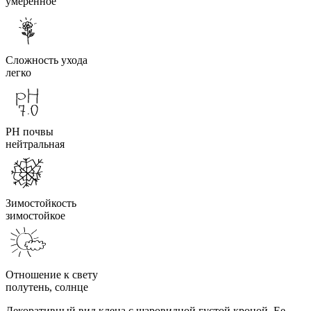
умеренное
Сложность ухода
легко
PH почвы
нейтральная
Зимостойкость
зимостойкое
Отношение к свету
полутень, солнце
Декоративный вид клена с шаровидной густой кроной. Ее