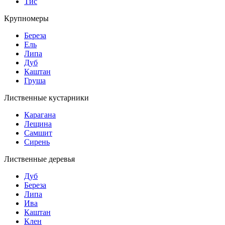
Тис
Крупномеры
Береза
Ель
Липа
Дуб
Каштан
Груша
Лиственные кустарники
Карагана
Лещина
Самшит
Сирень
Лиственные деревья
Дуб
Береза
Липа
Ива
Каштан
Клен