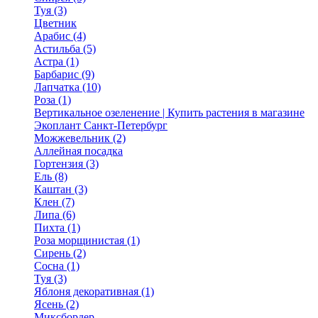
Туя (3)
Цветник
Арабис (4)
Астильба (5)
Астра (1)
Барбарис (9)
Лапчатка (10)
Роза (1)
Вертикальное озеленение | Купить растения в магазине
Экоплант Санкт-Петербург
Можжевельник (2)
Аллейная посадка
Гортензия (3)
Ель (8)
Каштан (3)
Клен (7)
Липа (6)
Пихта (1)
Роза морщинистая (1)
Сирень (2)
Сосна (1)
Туя (3)
Яблоня декоративная (1)
Ясень (2)
Миксбордер