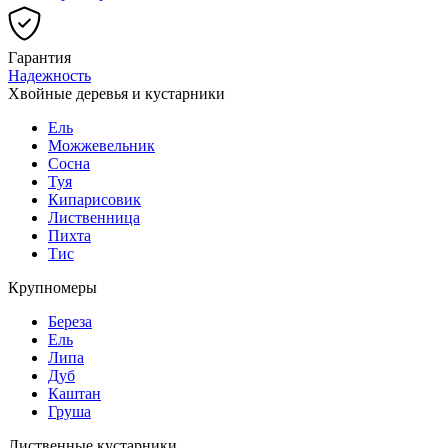
Гарантия
Надежность
Хвойные деревья и кустарники
Ель
Можжевельник
Сосна
Туя
Кипарисовик
Лиственница
Пихта
Тис
Крупномеры
Береза
Ель
Липа
Дуб
Каштан
Груша
Лиственные кустарники