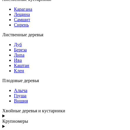
Карагана
Лещина
Самшит
Сирень
Лиственные деревья
Дуб
Береза
Липа
Ива
Каштан
Клен
Плодовые деревья
Алыча
Груша
Вишня
Хвойные деревья и кустарники
Крупномеры