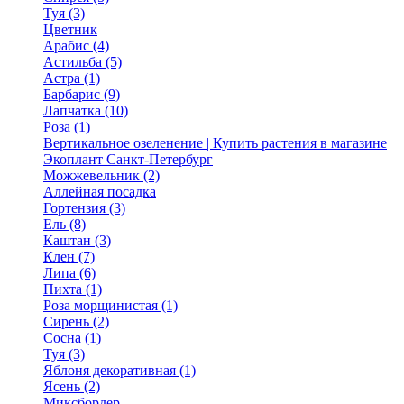
Туя (3)
Цветник
Арабис (4)
Астильба (5)
Астра (1)
Барбарис (9)
Лапчатка (10)
Роза (1)
Вертикальное озеленение | Купить растения в магазине
Экоплант Санкт-Петербург
Можжевельник (2)
Аллейная посадка
Гортензия (3)
Ель (8)
Каштан (3)
Клен (7)
Липа (6)
Пихта (1)
Роза морщинистая (1)
Сирень (2)
Сосна (1)
Туя (3)
Яблоня декоративная (1)
Ясень (2)
Миксбордер