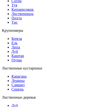
Сосна
Туя
Кипарисовик
Лиственница
Пихта
Тис
Крупномеры
Береза
Ель
Липа
Дуб
Каштан
Груша
Лиственные кустарники
Карагана
Лещина
Самшит
Сирень
Лиственные деревья
Дуб