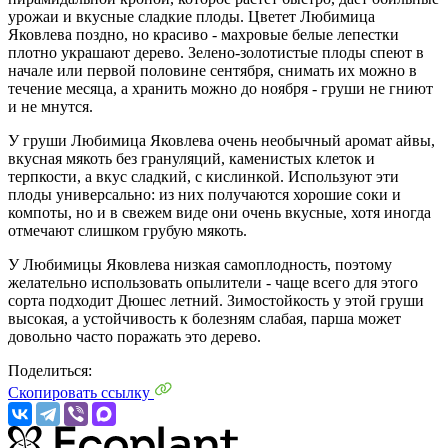
урожаи и вкусные сладкие плоды. Цветет Любимица
Яковлева поздно, но красиво - махровые белые лепестки
плотно украшают дерево. Зелено-золотистые плоды спеют в
начале или первой половине сентября, снимать их можно в
течение месяца, а хранить можно до ноября - груши не гниют
и не мнутся.
У груши Любимица Яковлева очень необычный аромат айвы,
вкусная мякоть без грануляций, каменистых клеток и
терпкости, а вкус сладкий, с кислинкой. Используют эти
плоды универсально: из них получаются хорошие соки и
компоты, но и в свежем виде они очень вкусные, хотя иногда
отмечают слишком грубую мякоть.
У Любимицы Яковлева низкая самоплодность, поэтому
желательно использовать опылители - чаще всего для этого
сорта подходит Дюшес летний. Зимостойкость у этой груши
высокая, а устойчивость к болезням слабая, парша может
довольно часто поражать это дерево.
Поделиться:
Скопировать ссылку