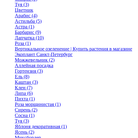
Туя (3)
Цветник
Арабис (4)
Астильба (5)
Астра (1)
Барбарис (9)
Лапчатка (10)
Роза (1)
Вертикальное озеленение | Купить растения в магазине
Экоплант Санкт-Петербург
Можжевельник (2)
Аллейная посадка
Гортензия (3)
Ель (8)
Каштан (3)
Клен (7)
Липа (6)
Пихта (1)
Роза морщинистая (1)
Сирень (2)
Сосна (1)
Туя (3)
Яблоня декоративная (1)
Ясень (2)
Миксбордер