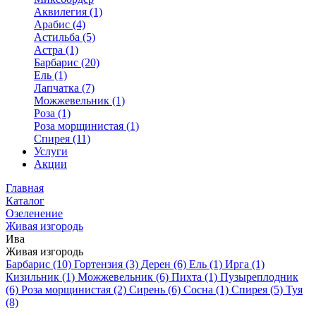
Аквилегия (1)
Арабис (4)
Астильба (5)
Астра (1)
Барбарис (20)
Ель (1)
Лапчатка (7)
Можжевельник (1)
Роза (1)
Роза морщинистая (1)
Спирея (11)
Услуги
Акции
Главная
Каталог
Озеленение
Живая изгородь
Ива
Живая изгородь
Барбарис (10)
Гортензия (3)
Дерен (6)
Ель (1)
Ирга (1)
Кизильник (1)
Можжевельник (6)
Пихта (1)
Пузыреплодник
(6)
Роза морщинистая (2)
Сирень (6)
Сосна (1)
Спирея (5)
Туя
(8)