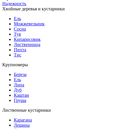
Надежность
Хвойные деревья и кустарники
Ель
Можжевельник
Сосна
Туя
Кипарисовик
Лиственница
Пихта
Тис
Крупномеры
Береза
Ель
Липа
Дуб
Каштан
Груша
Лиственные кустарники
Карагана
Лещина