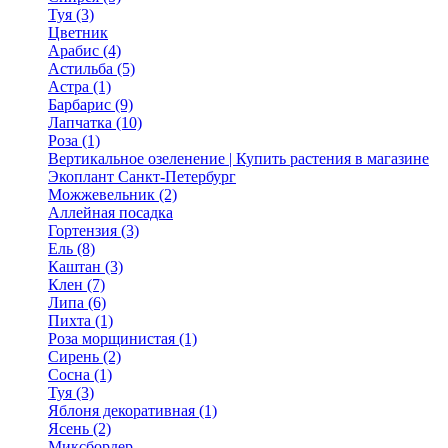
Туя (3)
Цветник
Арабис (4)
Астильба (5)
Астра (1)
Барбарис (9)
Лапчатка (10)
Роза (1)
Вертикальное озеленение | Купить растения в магазине
Экоплант Санкт-Петербург
Можжевельник (2)
Аллейная посадка
Гортензия (3)
Ель (8)
Каштан (3)
Клен (7)
Липа (6)
Пихта (1)
Роза морщинистая (1)
Сирень (2)
Сосна (1)
Туя (3)
Яблоня декоративная (1)
Ясень (2)
Миксбордер