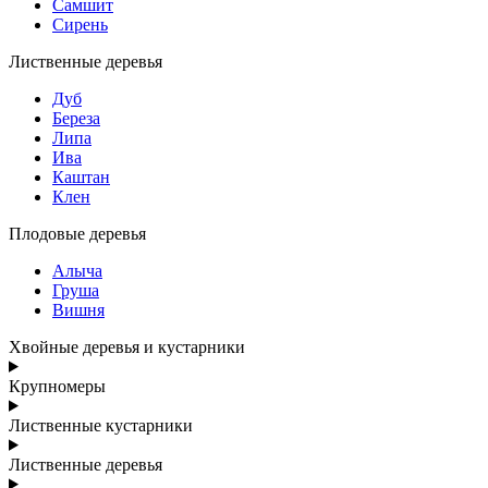
Самшит
Сирень
Лиственные деревья
Дуб
Береза
Липа
Ива
Каштан
Клен
Плодовые деревья
Алыча
Груша
Вишня
Хвойные деревья и кустарники
Крупномеры
Лиственные кустарники
Лиственные деревья