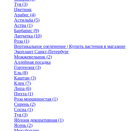
Туя (3)
Цветник
Арабис (4)
Астильба (5)
Астра (1)
Барбарис (9)
Лапчатка (10)
Роза (1)
Вертикальное озеленение | Купить растения в магазине
Экоплант Санкт-Петербург
Можжевельник (2)
Аллейная посадка
Гортензия (3)
Ель (8)
Каштан (3)
Клен (7)
Липа (6)
Пихта (1)
Роза морщинистая (1)
Сирень (2)
Сосна (1)
Туя (3)
Яблоня декоративная (1)
Ясень (2)
Миксбордер