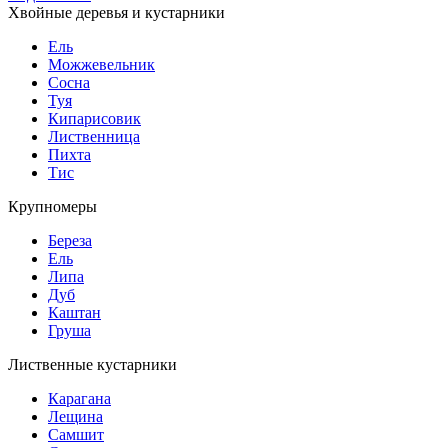
Хвойные деревья и кустарники
Ель
Можжевельник
Сосна
Туя
Кипарисовик
Лиственница
Пихта
Тис
Крупномеры
Береза
Ель
Липа
Дуб
Каштан
Груша
Лиственные кустарники
Карагана
Лещина
Самшит