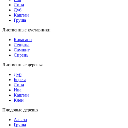
Липа
Дуб
Каштан
Груша
Лиственные кустарники
Карагана
Лещина
Самшит
Сирень
Лиственные деревья
Дуб
Береза
Липа
Ива
Каштан
Клен
Плодовые деревья
Алыча
Груша