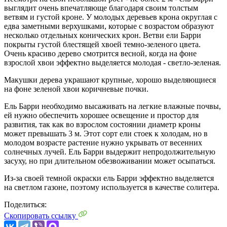
выглядит очень впечатляюще благодаря своим толстым
ветвям и густой кроне. У молодых деревьев крона округлая с
едва заметными верхушками, которые с возрастом образуют
несколько отдельных конических крон. Ветви ели Барри
покрыты густой блестящей хвоей темно-зеленого цвета.
Очень красиво дерево смотрится весной, когда на фоне
взрослой хвои эффектно выделяется молодая - светло-зеленая.
Макушки дерева украшают крупные, хорошо выделяющиеся
на фоне зеленой хвои коричневые почки.
Ель Барри необходимо высаживать на легкие влажные почвы,
ей нужно обеспечить хорошее освещение и простор для
развития, так как во взрослом состоянии диаметр кроны
может превышать 3 м. Этот сорт ели стоек к холодам, но в
молодом возрасте растение нужно укрывать от весенних
солнечных лучей. Ель Барри выдержит непродолжительную
засуху, но при длительном обезвоживании может осыпаться.
Из-за своей темной окраски ель Барри эффектно выделяется
на светлом газоне, поэтому используется в качестве солитера.
Поделиться:
Скопировать ссылку