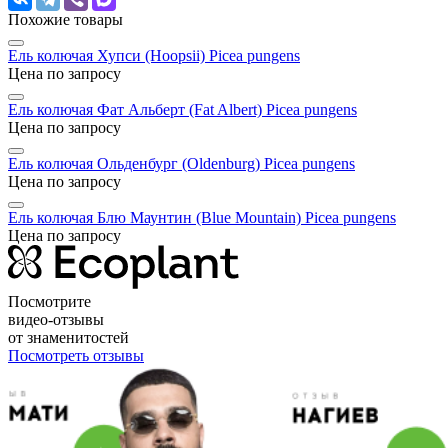
Похожие товары
Ель колючая Хупси (Hoopsii)
Picea pungens
Цена по запросу
Ель колючая Фат Альберт (Fat Albert)
Picea pungens
Цена по запросу
Ель колючая Ольденбург (Oldenburg)
Picea pungens
Цена по запросу
Ель колючая Блю Маунтин (Blue Mountain)
Picea pungens
Цена по запросу
Посмотрите
видео-отзывы
от знаменитостей
Посмотреть отзывы