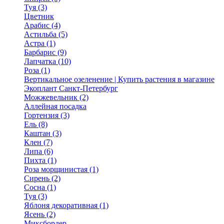
Туя (3)
Цветник
Арабис (4)
Астильба (5)
Астра (1)
Барбарис (9)
Лапчатка (10)
Роза (1)
Вертикальное озеленение | Купить растения в магазине
Экоплант Санкт-Петербург
Можжевельник (2)
Аллейная посадка
Гортензия (3)
Ель (8)
Каштан (3)
Клен (7)
Липа (6)
Пихта (1)
Роза морщинистая (1)
Сирень (2)
Сосна (1)
Туя (3)
Яблоня декоративная (1)
Ясень (2)
Миксбордер