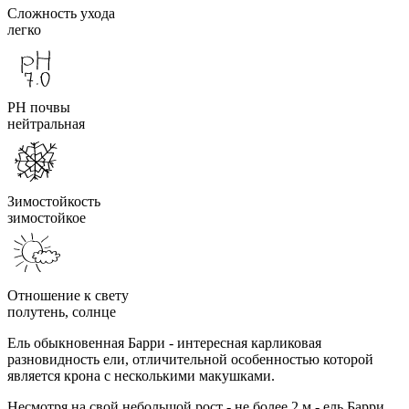
Сложность ухода
легко
PH почвы
нейтральная
Зимостойкость
зимостойкое
Отношение к свету
полутень, солнце
Ель обыкновенная Барри - интересная карликовая
разновидность ели, отличительной особенностью которой
является крона с несколькими макушками.
Несмотря на свой небольшой рост - не более 2 м - ель Барри