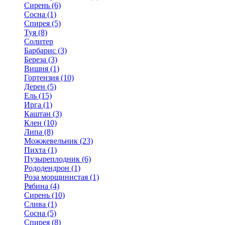
Сирень (6)
Сосна (1)
Спирея (5)
Туя (8)
Солитер
Барбарис (3)
Береза (3)
Вишня (1)
Гортензия (10)
Дерен (5)
Ель (15)
Ирга (1)
Каштан (3)
Клен (10)
Липа (8)
Можжевельник (23)
Пихта (1)
Пузыреплодник (6)
Рододендрон (1)
Роза морщинистая (1)
Рябина (4)
Сирень (10)
Слива (1)
Сосна (5)
Спирея (8)