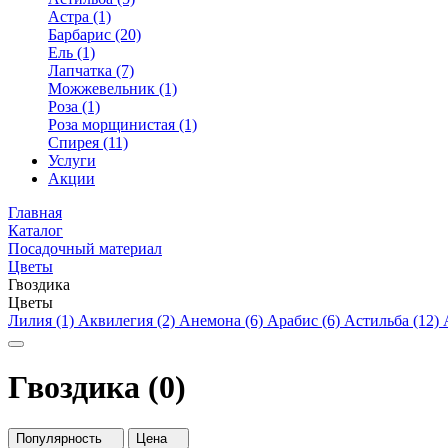
Астра (1)
Барбарис (20)
Ель (1)
Лапчатка (7)
Можжевельник (1)
Роза (1)
Роза морщинистая (1)
Спирея (11)
Услуги
Акции
Главная
Каталог
Посадочный материал
Цветы
Гвоздика
Цветы
Лилия (1)
Аквилегия (2)
Анемона (6)
Арабис (6)
Астильба (12)
Гвоздика (0)
Популярность
Цена