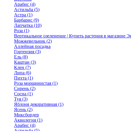
Арабис (4)
Астильба (5)
Астра (1)
Барбарис (9)
Лапчатка (10)
Роза (1)
Вертикальное озеленение | Купить растения в магазине 
Можжевельник (2)
Аллейная посадка
Гортензия (3)
Ель (8)
Каштан (3)
Клен (7)
Липа (6)
Пихта (1)
Роза морщинистая (1)
Сирень (2)
Сосна (1)
Туя (3)
Яблоня декоративная (1)
Ясень (2)
Миксбордер
Аквилегия (1)
Арабис (4)
Астильба (5)