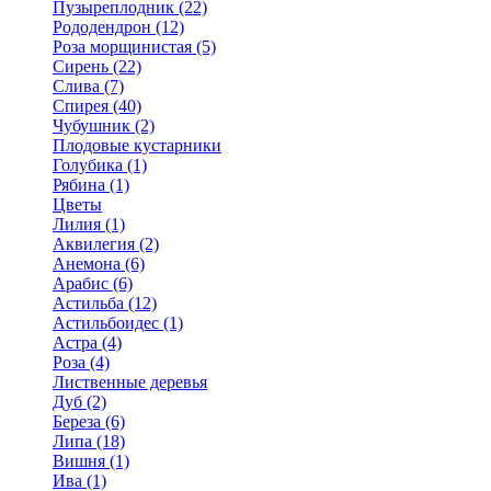
Пузыреплодник (22)
Рододендрон (12)
Роза морщинистая (5)
Сирень (22)
Слива (7)
Спирея (40)
Чубушник (2)
Плодовые кустарники
Голубика (1)
Рябина (1)
Цветы
Лилия (1)
Аквилегия (2)
Анемона (6)
Арабис (6)
Астильба (12)
Астильбоидес (1)
Астра (4)
Роза (4)
Лиственные деревья
Дуб (2)
Береза (6)
Липа (18)
Вишня (1)
Ива (1)