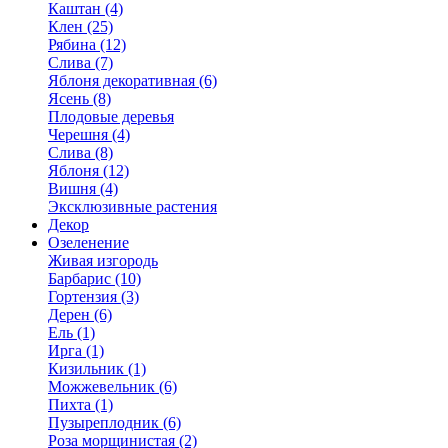
Каштан (4)
Клен (25)
Рябина (12)
Слива (7)
Яблоня декоративная (6)
Ясень (8)
Плодовые деревья
Черешня (4)
Слива (8)
Яблоня (12)
Вишня (4)
Эксклюзивные растения
Декор
Озеленение
Живая изгородь
Барбарис (10)
Гортензия (3)
Дерен (6)
Ель (1)
Ирга (1)
Кизильник (1)
Можжевельник (6)
Пихта (1)
Пузыреплодник (6)
Роза морщинистая (2)